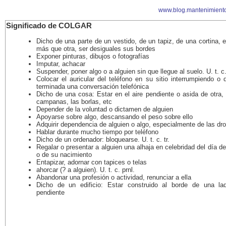
www.blog.mantenimient
Significado de COLGAR
Dicho de una parte de un vestido, de un tapiz, de una cortina, e
más que otra, ser desiguales sus bordes
Exponer pinturas, dibujos o fotografías
Imputar, achacar
Suspender, poner algo o a alguien sin que llegue al suelo. U. t. c.
Colocar el auricular del teléfono en su sitio interrumpiendo o
terminada una conversación telefónica
Dicho de una cosa: Estar en el aire pendiente o asida de otra,
campanas, las borlas, etc
Depender de la voluntad o dictamen de alguien
Apoyarse sobre algo, descansando el peso sobre ello
Adquirir dependencia de alguien o algo, especialmente de las dr
Hablar durante mucho tiempo por teléfono
Dicho de un ordenador: bloquearse. U. t. c. tr.
Regalar o presentar a alguien una alhaja en celebridad del día d
o de su nacimiento
Entapizar, adornar con tapices o telas
ahorcar (? a alguien). U. t. c. prnl.
Abandonar una profesión o actividad, renunciar a ella
Dicho de un edificio: Estar construido al borde de una l
pendiente